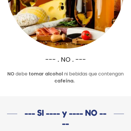
--- . NO . ---
NO
debe
tomar alcohol
ni bebidas que contengan
cafeína.
--- SI ---- y ---- NO --
--